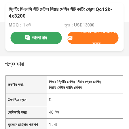
স্লিটিং সিএনসি শীট মেটাল শিয়ার মেশিন শীট কাটিং প্রেস Qc12k-
4x3200
MOQ：1 সেট
মূল্য：USD13000
আমাদের সাথে যোগাযোগ
ভালো দাম
করুন
পণ্যের বর্ণনা
শিয়ার স্লিটিং মেশিন
,
শিয়ার প্রেস মেশিন
,
লক্ষণীয় করা:
শিয়ার মেটাল কাটিং মেশিন
উৎপত্তি স্থল
চীন
ডেলিভারি সময়
40 দিন
ন্যূনতম চাহিদার পরিমাণ
1 সেট