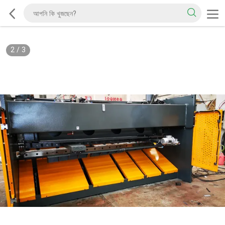
2
/
3