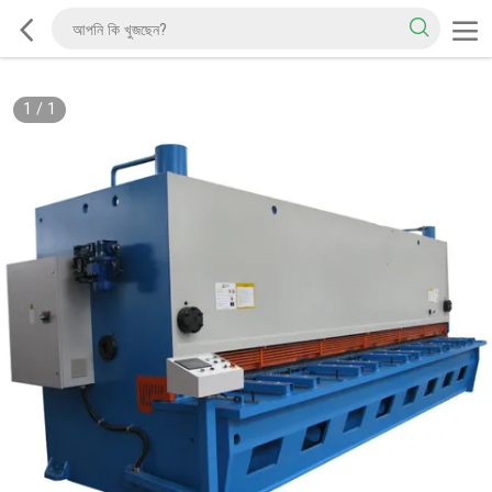
1
/
1