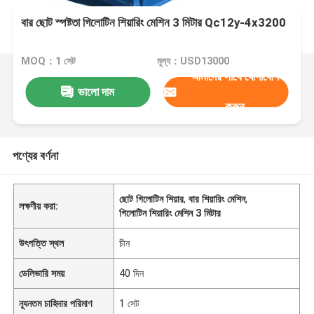
বার ছোট স্পষ্টতা গিলোটিন শিয়ারিং মেশিন 3 মিটার Qc12y-4x3200
MOQ：1 সেট
মূল্য：USD13000
আমাদের সাথে যোগাযোগ
ভালো দাম
করুন
পণ্যের বর্ণনা
ছোট গিলোটিন শিয়ার
,
বার শিয়ারিং মেশিন
,
লক্ষণীয় করা:
গিলোটিন শিয়ারিং মেশিন 3 মিটার
উৎপত্তি স্থল
চীন
ডেলিভারি সময়
40 দিন
ন্যূনতম চাহিদার পরিমাণ
1 সেট