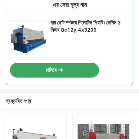
এর সেরা মূল্য পান
বার ছোট স্পষ্টতা গিলোটিন শিয়ারিং মেশিন 3
মিটার Qc12y-4x3200
চালিয়ে
প্রস্তাবিত পণ্য