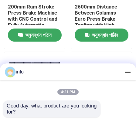
200mm Ram Stroke
2600mm Distance
Press Brake Machine
Between Columns
কারখানা ভ্রমণ
with CNC Control and
Euro Press Brake
Fully Automatic
Tooling with High
Functionality
Accuracy
অনুসন্ধান পাঠান
অনুসন্ধান পাঠান
মান নিয়ন্ত্রণ
আমাদের সাথে যোগাযোগ করুন
info
খবর
4:21 PM
সব ক্ষেত্রেই
Good day, what product are you looking 
for?
11 KW Press Brake
200mm Stroke CNC
ব্রেক মেশিন চাপুন
Machine One Year
Hydraulic Press Brake
Maintenance and
for Accurate and
Heavy-Duty Bending
Consistent Bending
সুইং বিম শিয়ার মেশিন