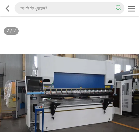
2
/
2